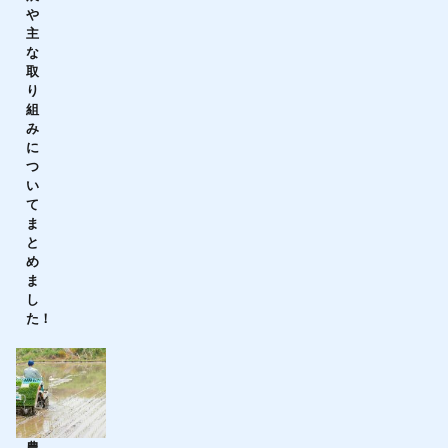
や
主
な
取
り
組
み
に
つ
い
て
ま
と
め
ま
し
た！
農