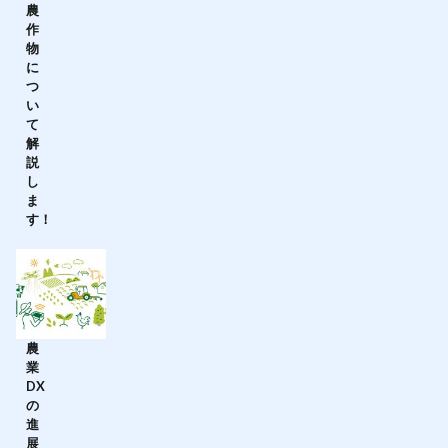
農
作
物
に
つ
い
て
解
説
し
ま
す！
農
業
DX
の
進
展