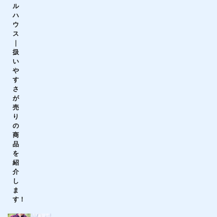
ル
ハ
ウ
ス
｜
扱
い
や
す
さ
が
売
り
の
商
品
を
紹
介
し
ま
す！