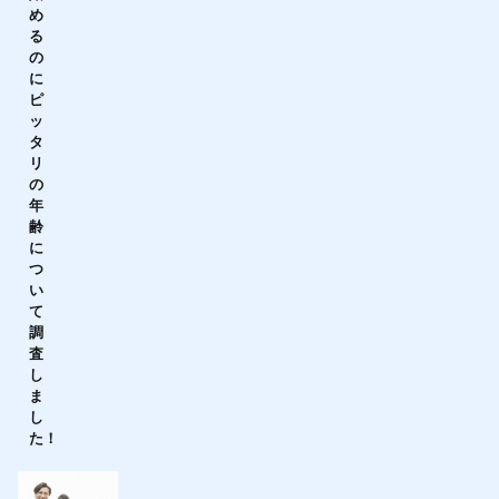
め
る
の
に
ピ
ッ
タ
リ
の
年
齢
に
つ
い
て
調
査
し
ま
し
た！