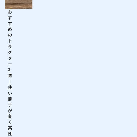
お
す
す
め
の
ト
ラ
ク
タ
ー
3
選
｜
使
い
勝
手
が
良
く
高
性