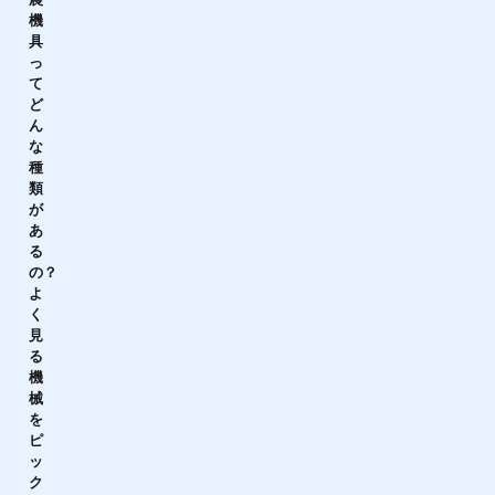
機
具
っ
て
ど
ん
な
種
類
が
あ
る
の？
よ
く
見
る
機
械
を
ピ
ッ
ク