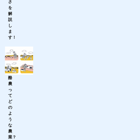
さ
を
解
説
し
ま
す！
酪
農
っ
て
ど
の
よ
う
な
農
業？