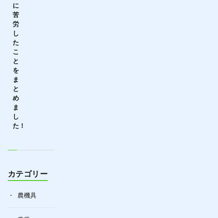
に
苦
労
し
た
こ
と
を
ま
と
め
ま
し
た！
カテゴリー
農機具