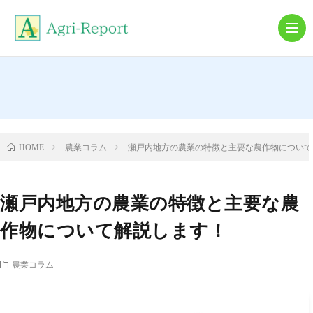
農
機
農
農業コラム
瀬戸内地方の農業の特徴と主要な農作物について
HOME
具
業
就
瀬戸内地方の農業の特徴と主要な農
農・
農
作物について解説します！
離
業
農業コラム
農
コ