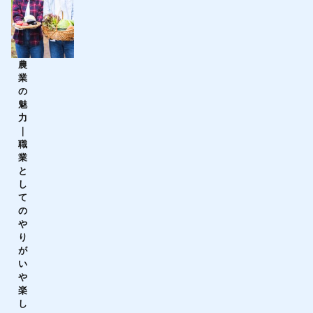
農
業
の
魅
力
｜
職
業
と
し
て
の
や
り
が
い
や
楽
し