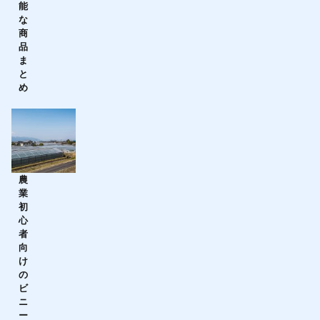
能
な
商
品
ま
と
め
農
業
初
心
者
向
け
の
ビ
ニ
ー