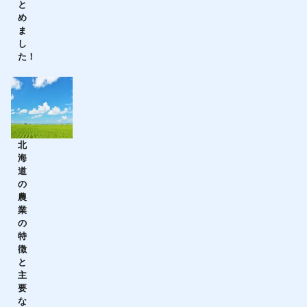
と
め
ま
し
た！
北
海
道
の
農
業
の
特
徴
と
主
要
な