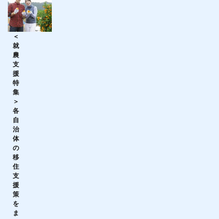
＜
就
農
支
援
特
集
＞
各
自
治
体
の
移
住
支
援
策
を
ま