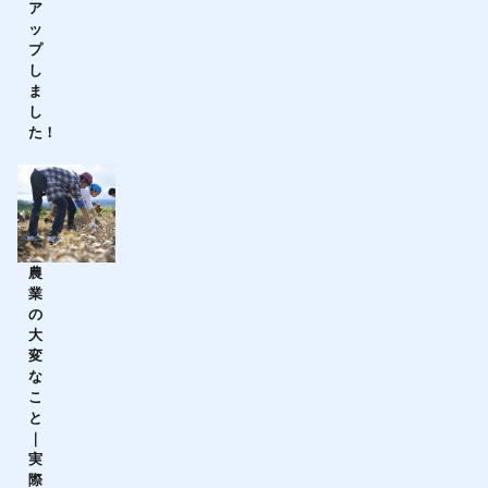
ア
ッ
プ
し
ま
し
た！
農
業
の
大
変
な
こ
と
｜
実
際