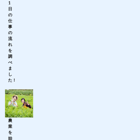
1
日
の
仕
事
の
流
れ
を
調
べ
ま
し
た！
農
業
を
始