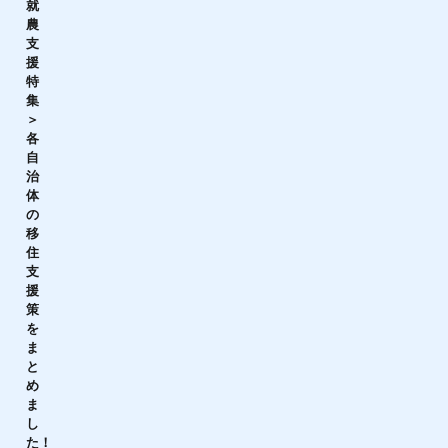
就
農
支
援
特
集
＞
各
自
治
体
の
移
住
支
援
策
を
ま
と
め
ま
し
た！