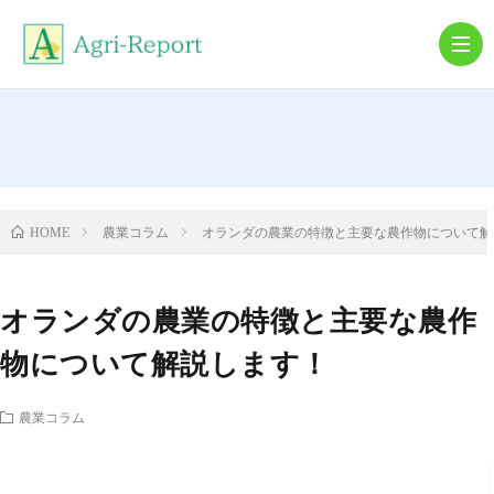
農
機
農
農業コラム
オランダの農業の特徴と主要な農作物について解
HOME
具
業
就
オランダの農業の特徴と主要な農作
農・
農
物について解説します！
離
業
農業コラム
農
コ