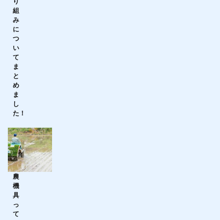
り
組
み
に
つ
い
て
ま
と
め
ま
し
た！
農
機
具
っ
て