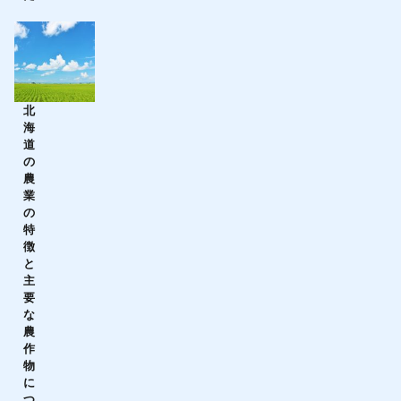
北
海
道
の
農
業
の
特
徴
と
主
要
な
農
作
物
に
つ