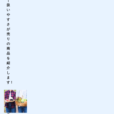
｜
扱
い
や
す
さ
が
売
り
の
商
品
を
紹
介
し
ま
す！