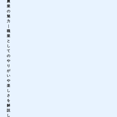
農
業
の
魅
力
｜
職
業
と
し
て
の
や
り
が
い
や
楽
し
さ
を
解
説
し