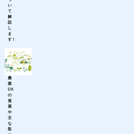
い
て
解
説
し
ま
す！
農
業
DX
の
進
展
や
主
な
取