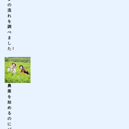
の
流
れ
を
調
べ
ま
し
た！
農
業
を
始
め
る
の
に