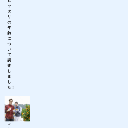
ピ
ッ
タ
リ
の
年
齢
に
つ
い
て
調
査
し
ま
し
た！
＜