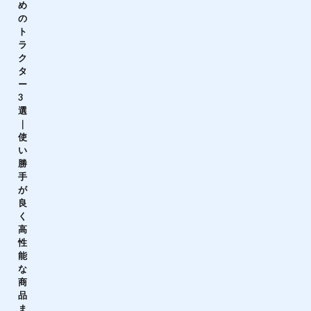
め
の
ト
ラ
ク
タ
ー
3
選
｜
使
い
勝
手
が
良
く
高
性
能
な
商
品
ま