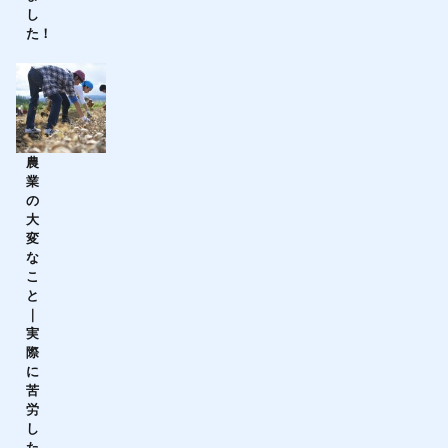
し
た！
農
業
の
大
変
な
こ
と
｜
実
際
に
苦
労
し
た