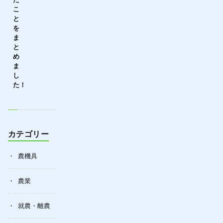
こ
と
を
ま
と
め
ま
し
た！
カテゴリー
農機具
農業
就農・離農