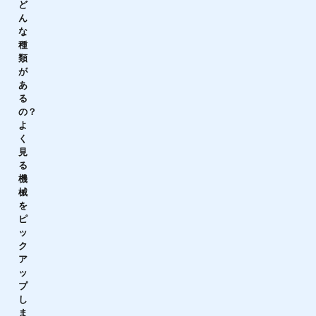
ど
ん
な
種
類
が
あ
る
の？
よ
く
見
る
機
械
を
ピ
ッ
ク
ア
ッ
プ
し
ま