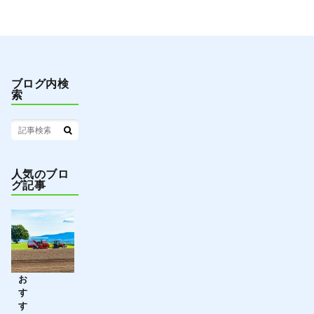
ブログ内検
索
人気のブロ
グ記事
お
す
す