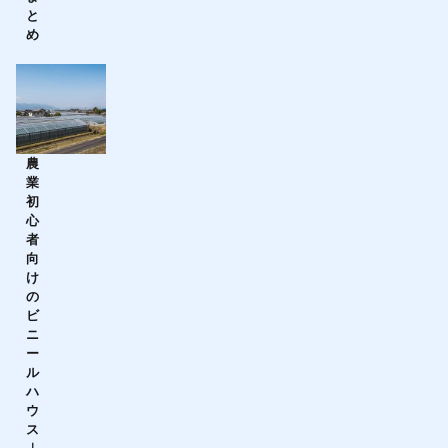
と
め
農
業
初
心
者
向
け
の
ビ
ニ
ー
ル
ハ
ウ
ス