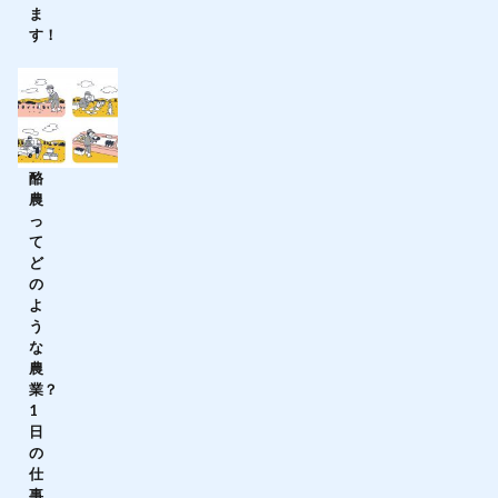
ま
す！
酪
農
っ
て
ど
の
よ
う
な
農
業？
1
日
の
仕
事