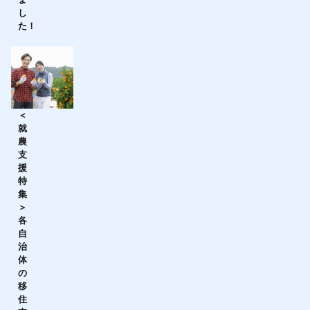
し
た！
＜
就
農
支
援
特
集
＞
各
自
治
体
の
移
住