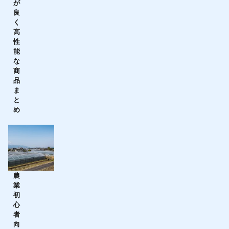
が
良
く
高
性
能
な
商
品
ま
と
め
農
業
初
心
者
向