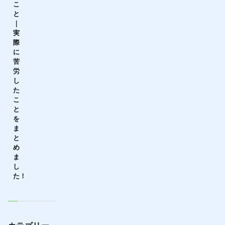
こ
と
｜
実
際
に
苦
労
し
た
こ
と
を
ま
と
め
ま
し
た！