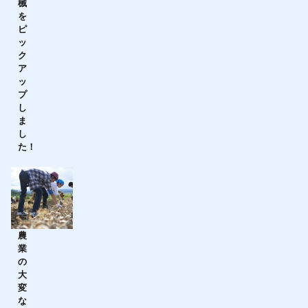
械
を
ピ
ッ
ク
ア
ッ
プ
し
ま
し
た！
農
業
の
大
変
な