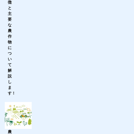
徴
と
主
要
な
農
作
物
に
つ
い
て
解
説
し
ま
す！
農