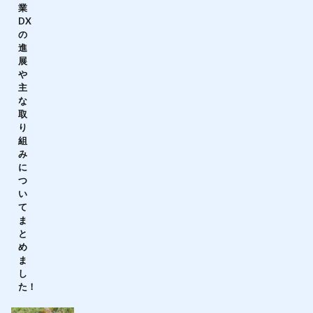
業
DX
の
進
展
や
主
な
取
り
組
み
に
つ
い
て
ま
と
め
ま
し
た！