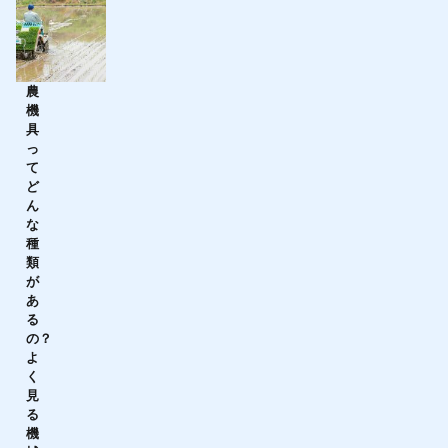
農
機
具
っ
て
ど
ん
な
種
類
が
あ
る
の？
よ
く
見
る
機