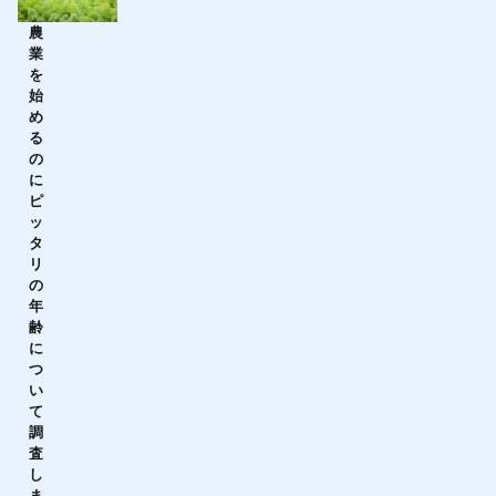
農
業
を
始
め
る
の
に
ピ
ッ
タ
リ
の
年
齢
に
つ
い
て
調
査
し
ま