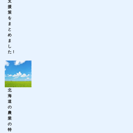
支
援
策
を
ま
と
め
ま
し
た！
北
海
道
の
農
業
の
特