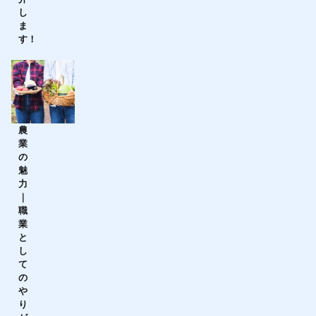
し
ま
す！
農
業
の
魅
力
｜
職
業
と
し
て
の
や
り