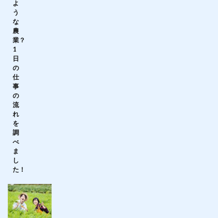
よ
う
な
農
業？
1
日
の
仕
事
の
流
れ
を
調
べ
ま
し
た！