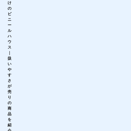
け
の
ビ
ニ
ー
ル
ハ
ウ
ス
｜
扱
い
や
す
さ
が
売
り
の
商
品
を
紹
介