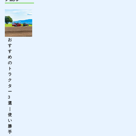
お
す
す
め
の
ト
ラ
ク
タ
ー
3
選
｜
使
い
勝
手