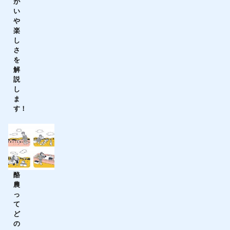
が
い
や
楽
し
さ
を
解
説
し
ま
す！
酪
農
っ
て
ど
の