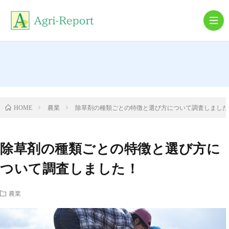
農
機
農
農業
除草剤の種類ごとの特徴と選び方について調査しました
HOME
具
業
就
除草剤の種類ごとの特徴と選び方に
農・
農
ついて調査しました！
離
業
農業
農
コ