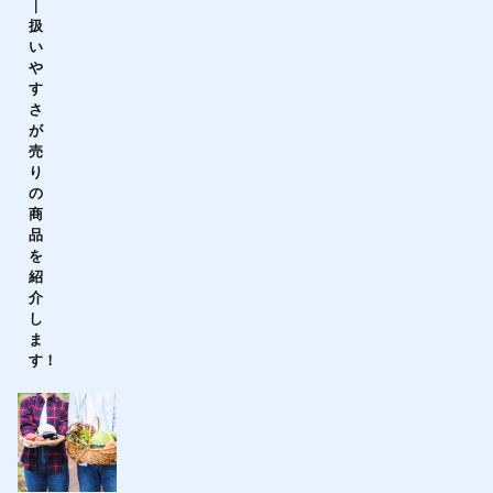
｜
扱
い
や
す
さ
が
売
り
の
商
品
を
紹
介
し
ま
す！