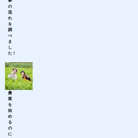
事
の
流
れ
を
調
べ
ま
し
た！
農
業
を
始
め
る
の
に