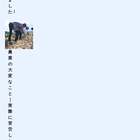
し
た！
農
業
の
大
変
な
こ
と
｜
実
際
に
苦
労
し