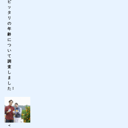
ピ
ッ
タ
リ
の
年
齢
に
つ
い
て
調
査
し
ま
し
た！
＜