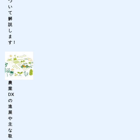
つ
い
て
解
説
し
ま
す！
農
業
DX
の
進
展
や
主
な
取