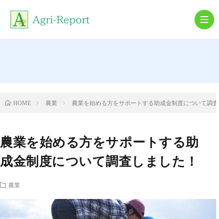
農
機
農
農業
農業を始める方をサポートする助成金制度について調査
HOME
具
業
就
農業を始める方をサポートする助
農・
農
成金制度について調査しました！
離
業
農業
農
コ