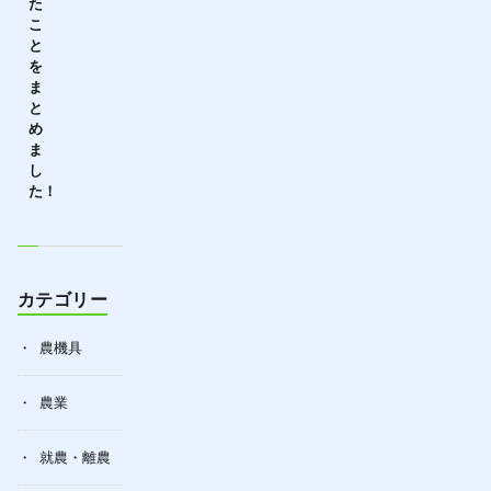
た
こ
と
を
ま
と
め
ま
し
た！
カテゴリー
農機具
農業
就農・離農