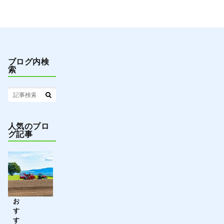
ブログ内検
索
人気のブロ
グ記事
お
す
す