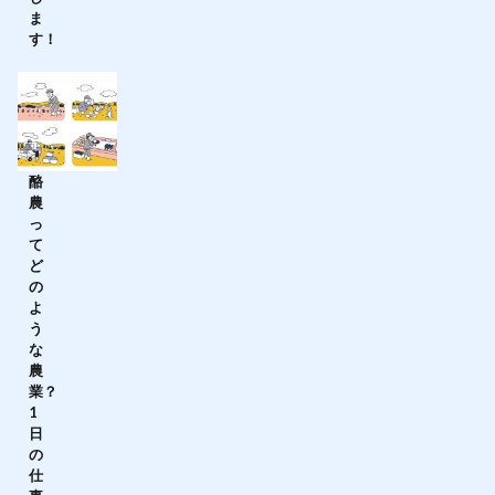
ま
す！
酪
農
っ
て
ど
の
よ
う
な
農
業？
1
日
の
仕