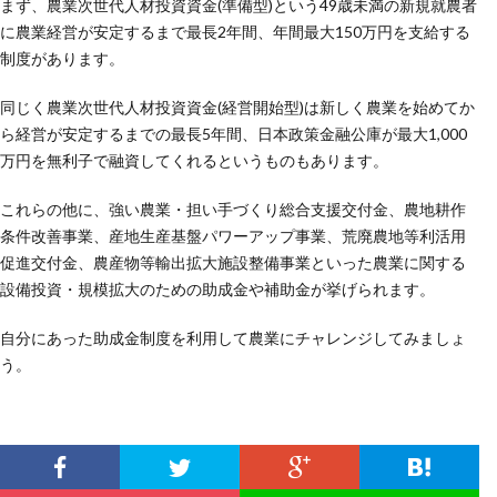
まず、農業次世代人材投資資金(準備型)という49歳未満の新規就農者
に農業経営が安定するまで最長2年間、年間最大150万円を支給する
制度があります。
同じく農業次世代人材投資資金(経営開始型)は新しく農業を始めてか
ら経営が安定するまでの最長5年間、日本政策金融公庫が最大1,000
万円を無利子で融資してくれるというものもあります。
これらの他に、強い農業・担い手づくり総合支援交付金、農地耕作
条件改善事業、産地生産基盤パワーアップ事業、荒廃農地等利活用
促進交付金、農産物等輸出拡大施設整備事業といった農業に関する
設備投資・規模拡大のための助成金や補助金が挙げられます。
自分にあった助成金制度を利用して農業にチャレンジしてみましょ
う。