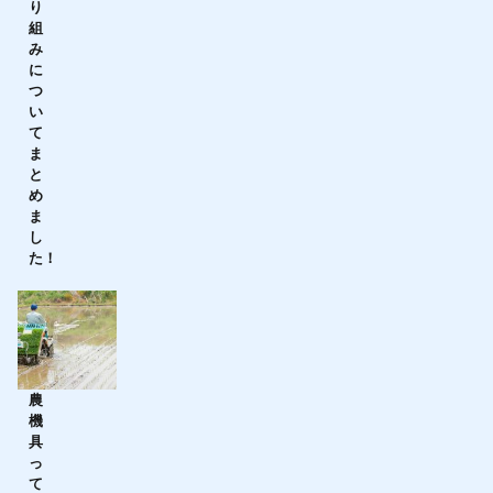
り
組
み
に
つ
い
て
ま
と
め
ま
し
た！
農
機
具
っ
て