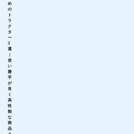
め
の
ト
ラ
ク
タ
ー
3
選
｜
使
い
勝
手
が
良
く
高
性
能
な
商
品