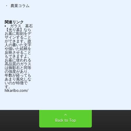
農業コラム
関連リンク
ガラス 墓石
【光り墓】なら
お墓に彫刻をデ
ザインすること
ができます。故
人の書いた文字
や描いた絵柄を
反映させること
もできますよ。
お墓に使われる
高品質のガラス
は御影石と同等
の強度があり、
年数が経っても
あまり風化しな
いのが特徴で
す。
hikaribo.com/
Back to Top