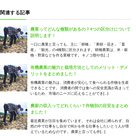
関連する記事
農業ってどんな種類があるの？4つの区分けについて
説明します！
一口に農業と言っても、主に「耕種」「果樹・花き」「畜
産」「観光」の4種類に区分されます。 耕種農業は、米・穀
物・野菜などを作る業種です。 キノコ類や生[…]
有機農業の魅力と栽培方法としてのメリット・デメ
リットをまとめました！
有機農業の魅力は、消費者が安心して食べられる作物を生産
できることです。 消費者の間では食への安全意識が高まって
いるため、市場のニーズに応えることができ[…]
農家の収入ってどれくらい？作物別の目安をまとめ
ました！
最近農業が注目を集めています。 それは会社に縛られず、自
然の中で仕事をし自分で何かを作る仕事をしたいとう人が増
えているためなのです。 農業と言っても作[…]