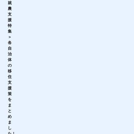
就
農
支
援
特
集
＞
各
自
治
体
の
移
住
支
援
策
を
ま
と
め
ま
し
た！