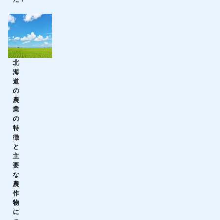
北
海
道
の
農
業
の
特
徴
と
主
要
な
農
作
物
に