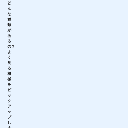
ど
ん
な
種
類
が
あ
る
の？
よ
く
見
る
機
械
を
ピ
ッ
ク
ア
ッ
プ
し
ま