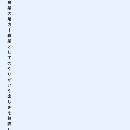
農
業
の
魅
力
｜
職
業
と
し
て
の
や
り
が
い
や
楽
し
さ
を
解
説
し