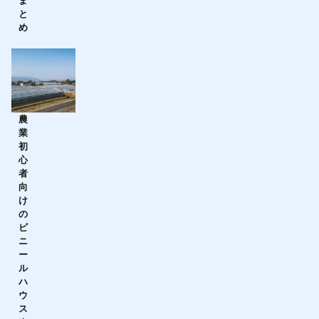
ま
と
め
農
業
初
心
者
向
け
の
ビ
ニ
ー
ル
ハ
ウ
ス