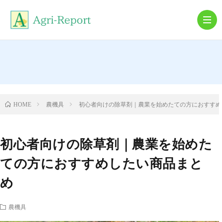
農
機
農
農機具
初心者向けの除草剤｜農業を始めたての方におすすめ
HOME
具
業
就
初心者向けの除草剤｜農業を始めた
農・
農
ての方におすすめしたい商品まと
め
離
業
農機具
農
コ