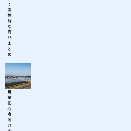
く
高
性
能
な
商
品
ま
と
め
農
業
初
心
者
向
け
の