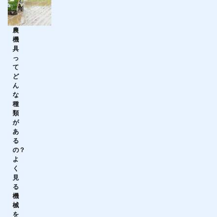
農
機
具
っ
て
ど
ん
な
種
類
が
あ
る
の？
よ
く
見
る
機
械
を