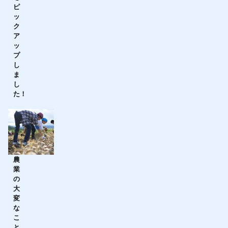
ピ
ッ
ク
ア
ッ
プ
し
ま
し
た！
農
業
の
大
変
な
こ
と