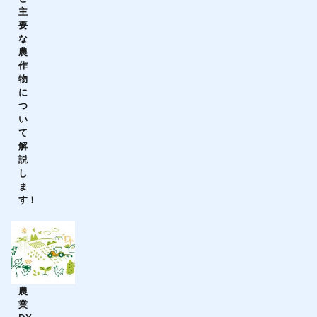
主
要
な
農
作
物
に
つ
い
て
解
説
し
ま
す！
農
業