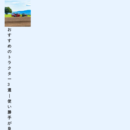
お
す
す
め
の
ト
ラ
ク
タ
ー
3
選
｜
使
い
勝
手
が
良