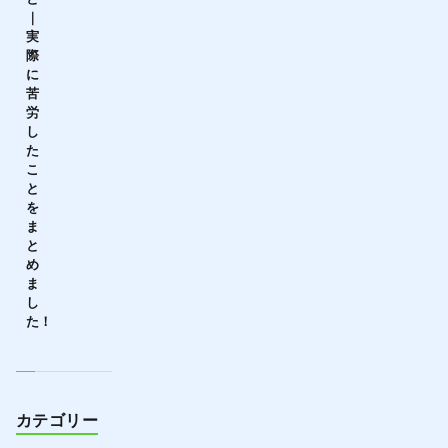
｜
実
際
に
苦
労
し
た
こ
と
を
ま
と
め
ま
し
た！
カテゴリー