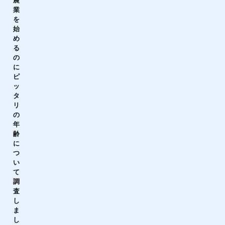
農
業
を
始
め
る
の
に
ピ
ッ
タ
リ
の
年
齢
に
つ
い
て
調
査
し
ま
し