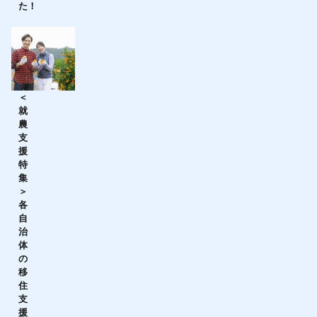
た！
＜
就
農
支
援
特
集
＞
各
自
治
体
の
移
住
支
援