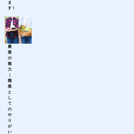
ま
す！
農
業
の
魅
力
｜
職
業
と
し
て
の
や
り
が
い