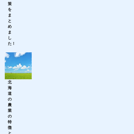
策
を
ま
と
め
ま
し
た！
北
海
道
の
農
業
の
特
徴
と