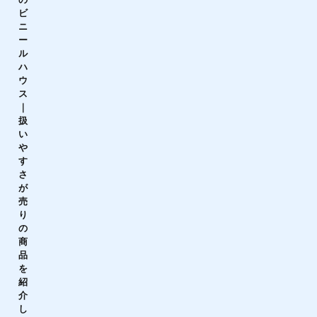
ビ
ニ
ー
ル
ハ
ウ
ス
｜
扱
い
や
す
さ
が
売
り
の
商
品
を
紹
介
し