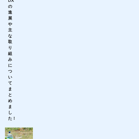
DX
の
進
展
や
主
な
取
り
組
み
に
つ
い
て
ま
と
め
ま
し
た！