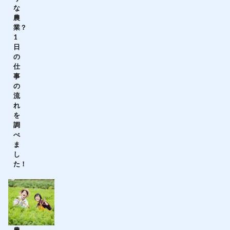
な
農
業？
1
日
の
仕
事
の
流
れ
を
調
べ
ま
し
た！