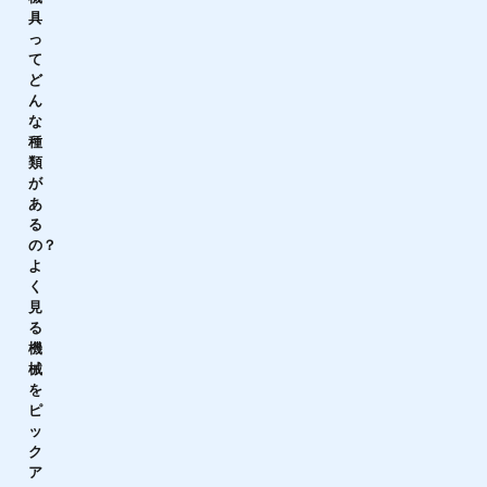
具
っ
て
ど
ん
な
種
類
が
あ
る
の？
よ
く
見
る
機
械
を
ピ
ッ
ク
ア