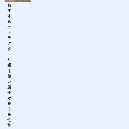
お
す
す
め
の
ト
ラ
ク
タ
ー
3
選
｜
使
い
勝
手
が
良
く
高
性
能