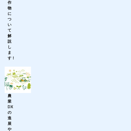
作
物
に
つ
い
て
解
説
し
ま
す！
農
業
DX
の
進
展
や