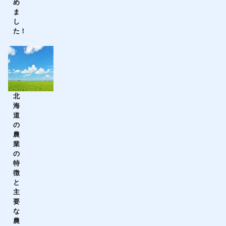
め
ま
し
た！
北
海
道
の
農
業
の
特
徴
と
主
要
な
農