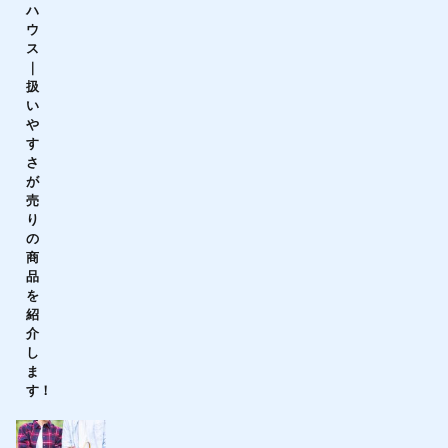
ハ
ウ
ス
｜
扱
い
や
す
さ
が
売
り
の
商
品
を
紹
介
し
ま
す！