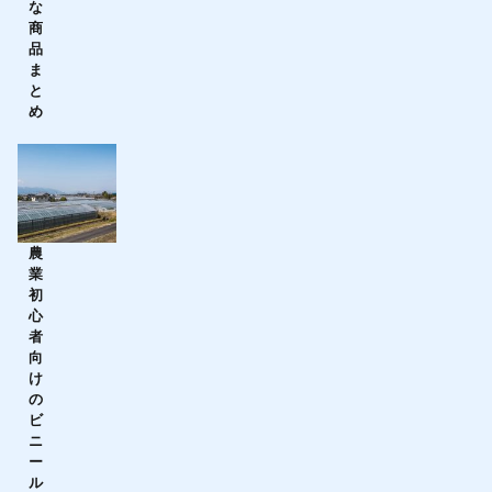
な
商
品
ま
と
め
農
業
初
心
者
向
け
の
ビ
ニ
ー
ル