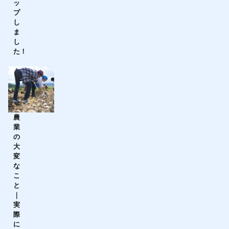
ッ
プ
し
ま
し
た！
農
業
の
大
変
な
こ
と
｜
実
際
に