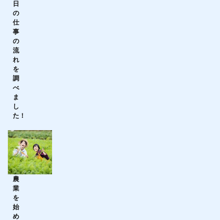
日
の
仕
事
の
流
れ
を
調
べ
ま
し
た！
農
業
を
始
め