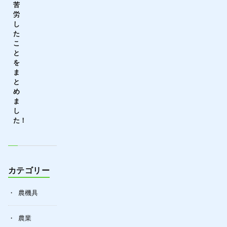
苦
労
し
た
こ
と
を
ま
と
め
ま
し
た！
カテゴリー
農機具
農業