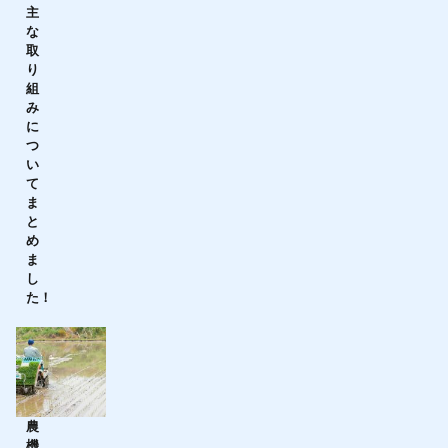
主
な
取
り
組
み
に
つ
い
て
ま
と
め
ま
し
た！
農
機