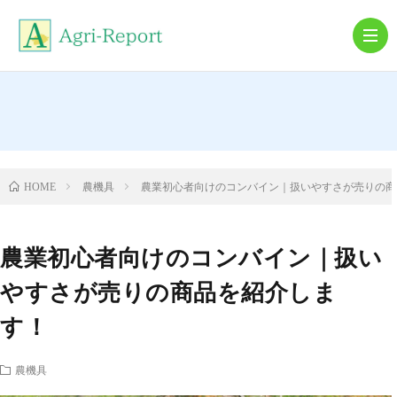
農
機
農
農機具
農業初心者向けのコンバイン｜扱いやすさが売りの商
HOME
具
業
就
農業初心者向けのコンバイン｜扱い
農・
農
やすさが売りの商品を紹介しま
す！
離
業
農機具
農
コ