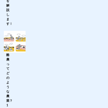
を
解
説
し
ま
す！
酪
農
っ
て
ど
の
よ
う
な
農
業？
1