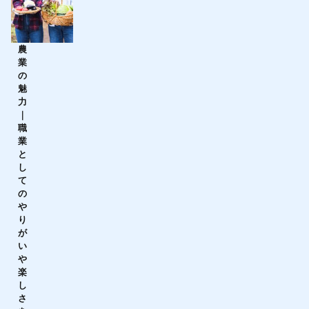
農
業
の
魅
力
｜
職
業
と
し
て
の
や
り
が
い
や
楽
し
さ