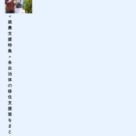
＜
就
農
支
援
特
集
＞
各
自
治
体
の
移
住
支
援
策
を
ま
と