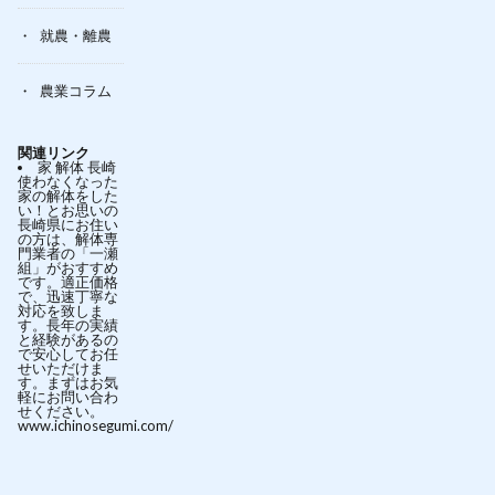
就農・離農
農業コラム
関連リンク
家 解体 長崎
使わなくなった
家の解体をした
い！とお思いの
長崎県にお住い
の方は、解体専
門業者の「一瀬
組」がおすすめ
です。適正価格
で、迅速丁寧な
対応を致しま
す。長年の実績
と経験があるの
で安心してお任
せいただけま
す。まずはお気
軽にお問い合わ
せください。
www.ichinosegumi.com/