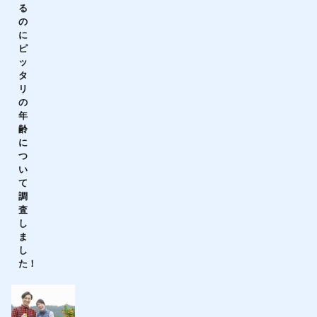
る
の
に
ピ
ッ
タ
リ
の
年
齢
に
つ
い
て
調
査
し
ま
し
た！